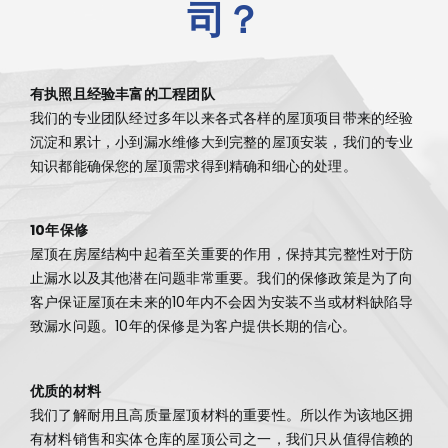
司？
有执照且经验丰富的工程团队
我们的专业团队经过多年以来各式各样的屋顶项目带来的经验
沉淀和累计，小到漏水维修大到完整的屋顶安装，我们的专业
知识都能确保您的屋顶需求得到精确和细心的处理。
10年保修
屋顶在房屋结构中起着至关重要的作用，保持其完整性对于防
止漏水以及其他潜在问题非常重要。我们的保修政策是为了向
客户保证屋顶在未来的10年内不会因为安装不当或材料缺陷导
致漏水问题。10年的保修是为客户提供长期的信心。
优质的材料
我们了解耐用且高质量屋顶材料的重要性。所以作为该地区拥
有材料销售和实体仓库的屋顶公司之一，我们只从值得信赖的