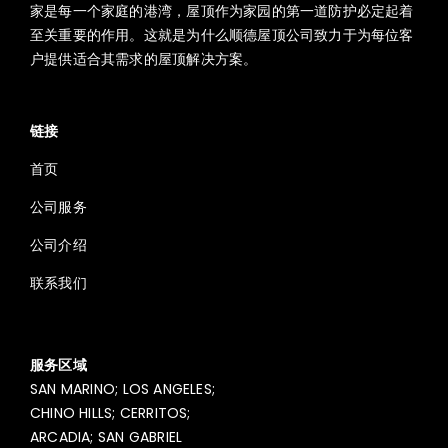
家是每一个家庭的港湾，屋顶作为家园的第一道防护必定起着
至关重要的作用。这就是为什么顺德屋顶公司致力于为每位客
户提供适合其需求的屋顶解决方案。
链接
首页
公司服务
公司介绍
联系我们
服务区域
SAN MARINO; LOS ANGELES;
CHINO HILLS; CERRITOS;
ARCADIA; SAN GABRIEL