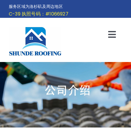
Skip
服务区域为洛杉矶及周边地区
to
C-39 执照号码：#1066927
content
Togg
Navi
首页
服务区域
公司服务
公司项目
公司介绍