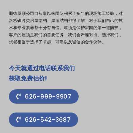
顺德屋顶公司自从事以来团队积累了多年的现场施工经验，对
洛杉矶各类房屋结构、屋顶结构都很了解，对于我们自己的技
术和专业素养都十分有自信。屋顶是保护家园的第一道防护，
客户的屋顶是我们的首要任务，我们会严谨对待。选择我们，
您就相当于选择了卓越、可靠以及诚信的合作伙伴。
今天就通过电话联系我们
获取免费估价!
626-999-9907
626-542-3687