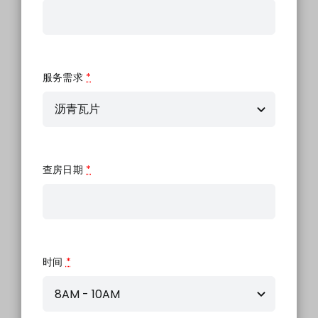
服务需求
*
查房日期
*
时间
*