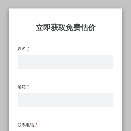
立即获取免费估价
姓名
*
邮箱
*
联系电话
*