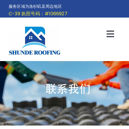
Skip
服务区域为洛杉矶及周边地区
to
C-39 执照号码：#1066927
content
Togg
Navi
首页
服务区域
公司服务
公司项目
公司介绍