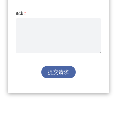
备注
*
提交请求