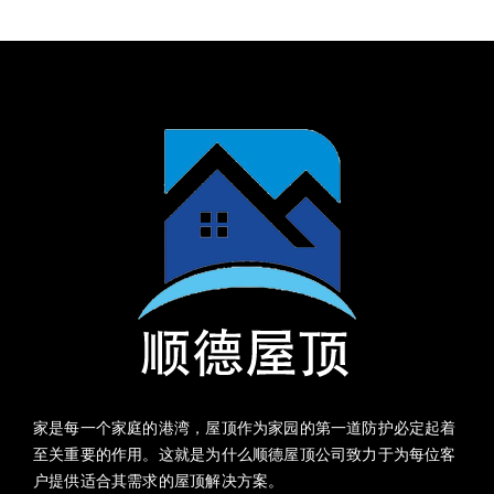
家是每一个家庭的港湾，屋顶作为家园的第一道防护必定起着
至关重要的作用。这就是为什么顺德屋顶公司致力于为每位客
户提供适合其需求的屋顶解决方案。