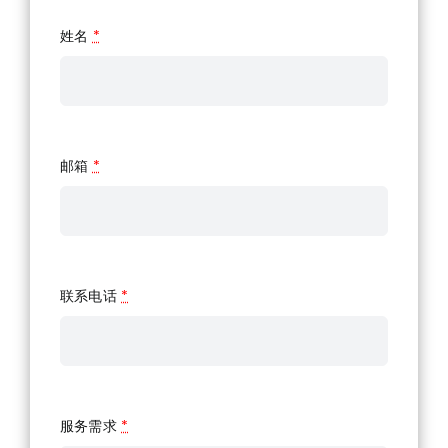
姓名
*
邮箱
*
联系电话
*
服务需求
*