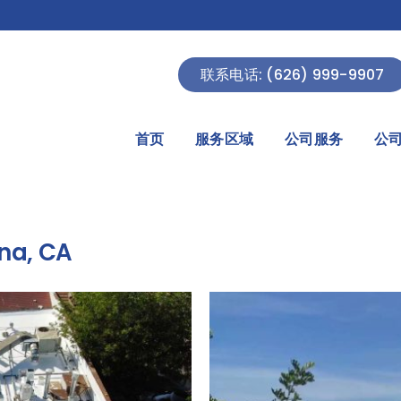
联系电话: (626) 999-9907
首页
服务区域
公司服务
公
na, CA