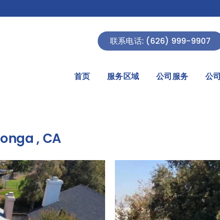
联系电话: (626) 999-9907
首页
服务区域
公司服务
公
onga , CA