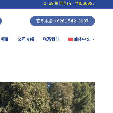
C-39 执照号码：#1066927
联系电话: (626) 542-3687
司项目
公司介绍
联系我们
简体中文