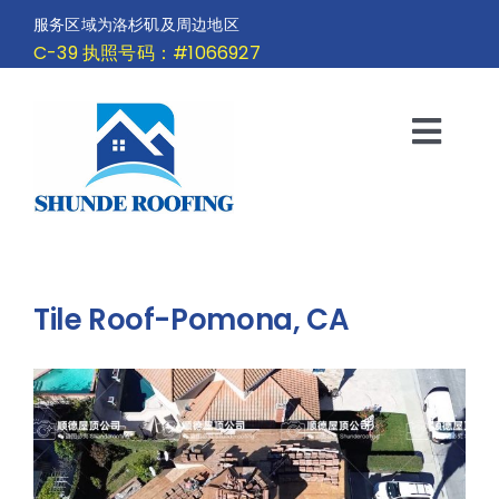
Skip
服务区域为洛杉矶及周边地区
to
C-39 执照号码：#1066927
content
Togg
Navi
首页
服务区域
Tile Roof-Pomona, CA
公司服务
公司项目
公司介绍