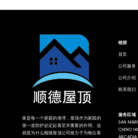
链接
首页
公司服务
公司介绍
联系我们
服务区域
家是每一个家庭的港湾，屋顶作为家园的
SAN MARI
第一道防护必定起着至关重要的作用。这
CHINO HI
就是为什么顺德屋顶公司致力于为每位客
ARCADIA;