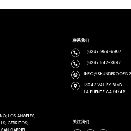
联系我们
（626）999-9907
（626）542-3687
INFO@SHUNDEROOFIN
13047 VALLEY BLVD
LA PUENTE CA 91746
NO; LOS ANGELES;
关注我们
LLS; CERRITOS;
 SAN GABRIEL