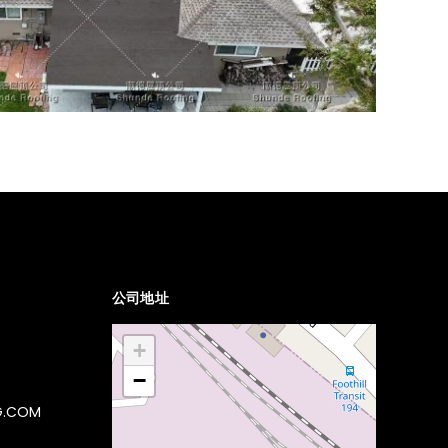
公司地址
+
−
G.COM