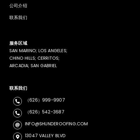
公司介绍
联系我们
服务区域
SAN MARINO; LOS ANGELES;
CHINO HILLS; CERRITOS;
ARCADIA; SAN GABRIEL
联系我们
（626）999-9907
（626）542-3687
INFO@SHUNDEROOFING.COM
13047 VALLEY BLVD